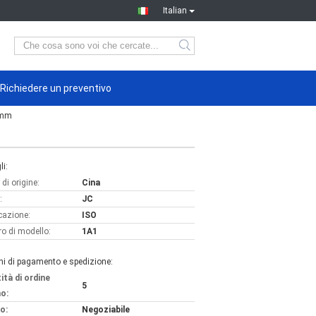
Italian
Richiedere un preventivo
0 mm
li:
di origine:
Cina
:
JC
icazione:
ISO
o di modello:
1A1
ni di pagamento e spedizione:
ità di ordine
5
o:
o:
Negoziabile