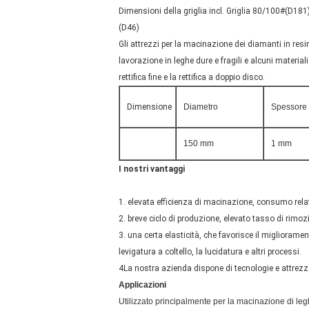
Dimensioni della griglia incl. Griglia 80/100#(
(D46)
Gli attrezzi per la macinazione dei diamanti in resi
lavorazione in leghe dure e fragili e alcuni materiali
rettifica fine e la rettifica a doppio disco.
Dimensione
Diametro
Spessore
150 mm
1 mm
I nostri vantaggi
1. elevata efficienza di macinazione, consumo rel
2. breve ciclo di produzione, elevato tasso di rimoz
3. una certa elasticità, che favorisce il migliorament
levigatura a coltello, la lucidatura e altri processi.
4La nostra azienda dispone di tecnologie e attrezza
Applicazioni
Utilizzato principalmente per la macinazione di legh