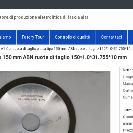
tore di produzione elettrolitica di fascia alta
 siamo
Fatory Tour
Controllo di qualità
Contattaci
1A1 Cbn ruota di taglio piatta tipo 150 mm ABN ruote di taglio 150*1.0*31.755*1
ipo 150 mm ABN ruote di taglio 150*1.0*31.755*10 mm
Dettag
Luogo 
Marca
Certif
Numer
Termi
Quant
minim
Prezz