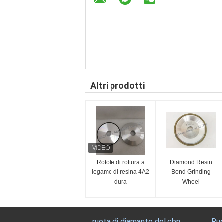
Altri prodotti
Rotole di rottura a
Diamond Resin
legame di resina 4A2
Bond Grinding
dura
Wheel
ruota di diamante del cbn
Ru