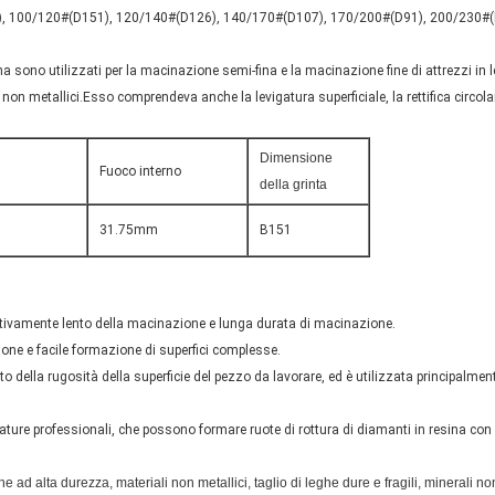
D181), 100/120#(D151), 120/140#(D126), 140/170#(D107), 170/200#(D91), 200/230
na sono utilizzati per la macinazione semi-fina e la macinazione fine di attrezzi in l
 non metallici.Esso comprendeva anche la levigatura superficiale, la rettifica circolare, 
Dimensione
Fuoco interno
della grinta
31.75mm
B151
ativamente lento della macinazione e lunga durata di macinazione.
ione e facile formazione di superfici complesse.
o della rugosità della superficie del pezzo da lavorare, ed è utilizzata principalmente
ture professionali, che possono formare ruote di rottura di diamanti in resina con 
e ad alta durezza, materiali non metallici, taglio di leghe dure e fragili, minerali 