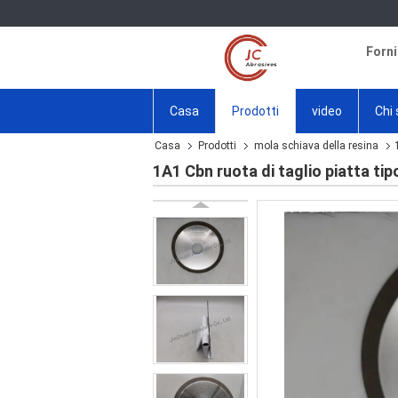
Forni
Casa
Prodotti
video
Chi
Casa
Prodotti
mola schiava della resina
1A1 Cbn ruota di taglio piatta t