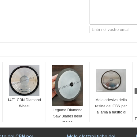
14F1 CBN Diamond
Mola adesiva della
Wheel
resina del CBN per
Legame Diamond
la lama a nastro di
Saw Blades della
legno che affila la
T
resina
macchina per la
L
frantumazione
i
ote del CBN per
Mole elettrolitiche del