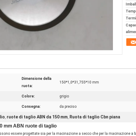
Imball
Tempi
Termi
Capac
alime
Dimensione della
150*1,0*31,755*10 mm
ruota:
Colore:
grigio
Consegna:
da preciso
lio
ruote di taglio ABN da 150 mm
Ruota di taglio Cbn piana
,
,
150 mm ABN ruote di taglio
sono essere progettate sia per la macinazione a secco che per la macinazione a ba