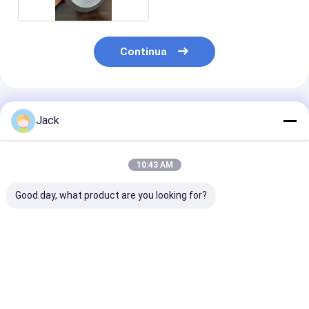
Continua
Prodotti Raccomandati
Jack
10:43 AM
Good day, what product are you looking for?
Autoaffiancamento
12A9 Griglia di
Muela de diam
di resina Bond
diamanti in resina,
de resina 4A2 
Diamond Griglia
diametro 150 mm,
herramientas 
350mm 20mm
griglia di diamanti
carburo, diám
Spessore 127mm
numero 100
75 mm, grano
Miglior prezzo
Miglior prezzo
Miglior pr
Foratura Alta