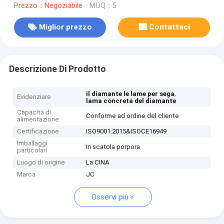
Prezzo：Negoziabile
MOQ：5
Miglior prezzo
Contattaci
Descrizione Di Prodotto
,
il diamante le lame per sega
Evidenziare
lama concreta del diamante
Capacità di
Conforme ad ordine del cliente
alimentazione
Certificazione
ISO9001:2015&ISOCE16949
Imballaggi
In scatola porpora
particolari
Luogo di origine
La CINA
Marca
JC
Osservi più