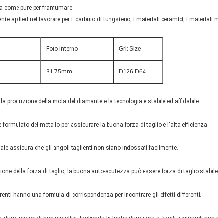
a come pure per frantumare.
 apllied nel lavorare per il carburo di tungsteno, i materiali ceramici, i materiali mag
Foro interno
Grit Size
31.75mm
D126 D64
lla produzione della mola del diamante e la tecnologia è stabile ed affidabile.
 formulato del metallo per assicurare la buona forza di taglio e l'alta efficienza.
le assicura che gli angoli taglienti non siano indossati facilmente.
one della forza di taglio, la buona auto-acutezza può essere forza di taglio stabile
ferenti hanno una formula di corrispondenza per incontrare gli effetti differenti.