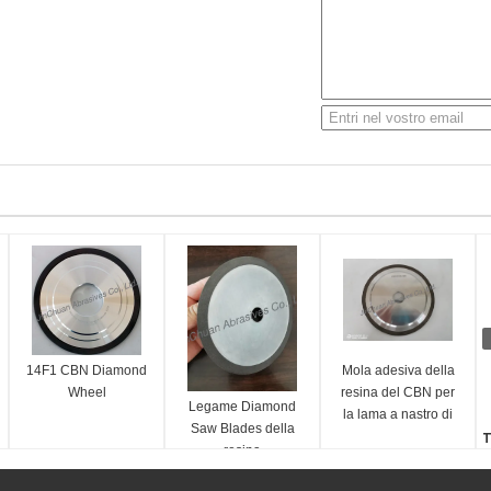
14F1 CBN Diamond
Mola adesiva della
Wheel
resina del CBN per
Legame Diamond
la lama a nastro di
Saw Blades della
legno che affila la
T
resina
macchina per la
L
frantumazione
i