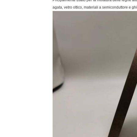
Pricipalmente usato per la molatura delle leghe alto
agata, vetro ottico, materiali a semiconduttore e ghis