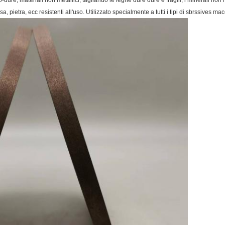
-dure, materiali non metallici, tagliando le leghe dure dure e fragili, i minerali non 
a, pietra, ecc resistenti all'uso. Utilizzato specialmente a tutti i tipi di sbrssives ma