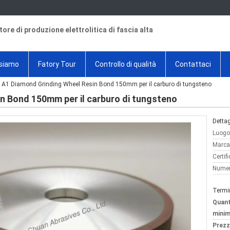
tore di produzione elettrolitica di fascia alta
 siamo
Fatory Tour
Controllo di qualità
Contattaci
1A1 Diamond Grinding Wheel Resin Bond 150mm per il carburo di tungsteno
n Bond 150mm per il carburo di tungsteno
Dettag
Luogo 
Marca
Certif
Numer
Termi
Quant
minim
Prezz