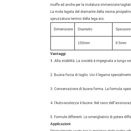
muffe ed anche per la molatura immersione tagliat
La mola legata del diamante della resina pricipalmente
spruzzatura termici della lega ecc.
Dimensione
Diametro
Spessore
150mm
9.5mm
Vantaggi
1.
Alta stabilità. La società è impegnata a lungo ne
2. Buona forza di taglio. Usi il legame specialmente
3. Conservazione di buona forma. La formula specia
4. l'Auto-acutezza è buona. Nel caso dell'assicurazi
5. Formule differenti. Le smerigliatrici di potere dif
Applicazioni