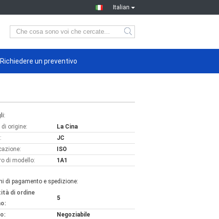
Italian
Richiedere un preventivo
li:
di origine:
La Cina
:
JC
icazione:
ISO
o di modello:
1A1
ni di pagamento e spedizione:
ità di ordine
5
o:
o:
Negoziabile