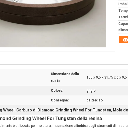
Imball
Tempi
Termi
Capac
alime
Dimensione della
150 x 9,5 x 31,75 x 6 x 9,
ruota:
Colore:
grigio
Consegna:
da preciso
g Wheel
Carburo di Diamond Grinding Wheel For Tungsten
Mola de
,
,
ond Grinding Wheel For Tungsten della resina
lmente è utilizzata per molatura, macinazione cilindrica degli strumenti di misura di