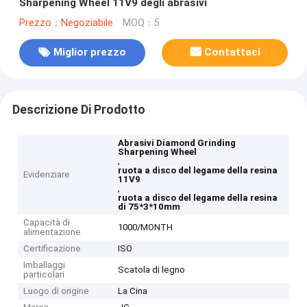
Sharpening Wheel 11V9 degli abrasivi
Prezzo：Negoziabile
MOQ：5
Miglior prezzo
Contattaci
Descrizione Di Prodotto
Abrasivi Diamond Grinding
Sharpening Wheel
,
ruota a disco del legame della resina
Evidenziare
11V9
,
ruota a disco del legame della resina
di 75*3*10mm
Capacità di
1000/MONTH
alimentazione
Certificazione
ISO
Imballaggi
Scatola di legno
particolari
Luogo di origine
La Cina