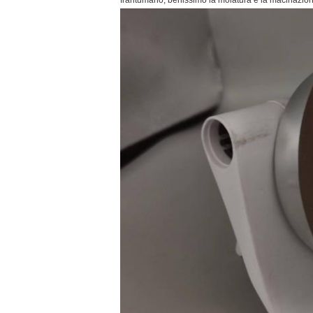
frantumano, benissimo la molatura e la macinazion