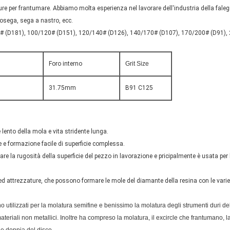
e per frantumare. Abbiamo molta esperienza nel lavorare dell'industria della fale
tosega, sega a nastro, ecc.
0# (D181), 100/120# (D151), 120/140# (D126), 140/170# (D107), 170/200# (D91),
Foro interno
Grit Size
31.75mm
B91 C125
lento della mola e vita stridente lunga.
e e formazione facile di superficie complessa.
are la rugosità della superficie del pezzo in lavorazione e pricipalmente è usata per l
 ed attrezzature, che possono formare le mole del diamante della resina con le vari
o utilizzati per la molatura semifine e benissimo la molatura degli strumenti duri del
materiali non metallici. Inoltre ha compreso la molatura, il excircle che frantumano, 