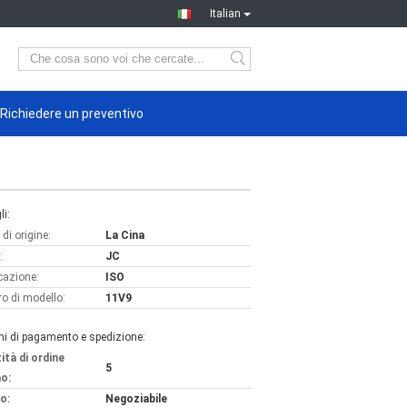
Italian
Richiedere un preventivo
li:
di origine:
La Cina
:
JC
icazione:
ISO
o di modello:
11V9
ni di pagamento e spedizione:
ità di ordine
5
o:
o:
Negoziabile