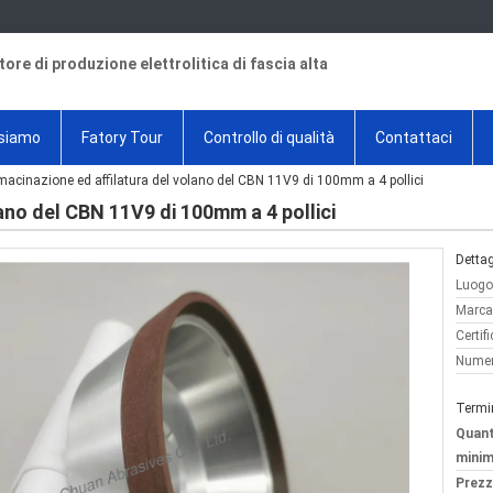
tore di produzione elettrolitica di fascia alta
 siamo
Fatory Tour
Controllo di qualità
Contattaci
macinazione ed affilatura del volano del CBN 11V9 di 100mm a 4 pollici
ano del CBN 11V9 di 100mm a 4 pollici
Dettag
Luogo 
Marca
Certif
Numer
Termi
Quant
minim
Prezz