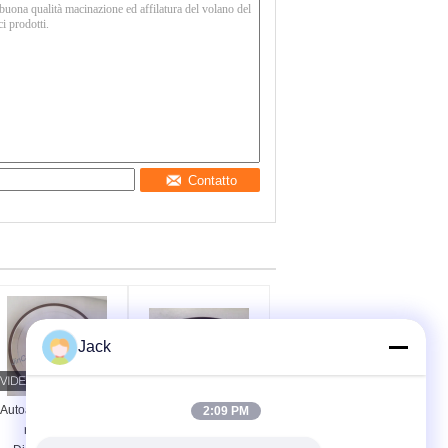
Contatto
Jack
Autoaffiancamento di
12A9 Griglia di
2:09 PM
resina Bond
diamanti in resina,