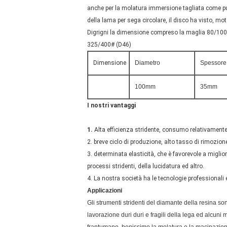
anche per la molatura immersione tagliata come pur
della lama per sega circolare, il disco ha visto, mo
Digrigni la dimensione compreso la maglia 80/10
325/400# (D46)
Dimensione
Diametro
Spessore
100mm
35mm
I nostri vantaggi
1.
Alta efficienza stridente, consumo relativamente 
2. breve ciclo di produzione, alto tasso di rimozion
3. determinata elasticità, che è favorevole a miglior
processi stridenti, della lucidatura ed altro.
4. La nostra società ha le tecnologie professionali
Applicazioni
Gli strumenti stridenti del diamante della resina son
lavorazione duri duri e fragili della lega ed alcuni 