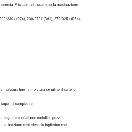
gnameria. Pricipalmente usato per la macinazione
 200/230# (D76), 230/270# (D64), 270/325# (D54),
a molatura fine, la molatura semifine, il coltello
e superfici complesse.
la lega e materiali non metallici, pezzi in
la macinazione centerless, la taglierina che