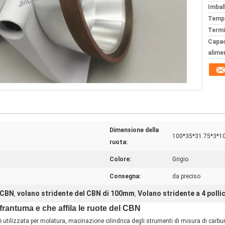
Imball
Tempi
Termi
Capac
alime
Dimensione della
100*35*31.75*3*
ruota:
Colore:
Grigio
Consegna:
da preciso
 CBN
volano stridente del CBN di 100mm
Volano stridente a 4 polli
,
,
frantuma e che affila le ruote del CBN
tilizzata per molatura, macinazione cilindrica degli strumenti di misura di carburo 