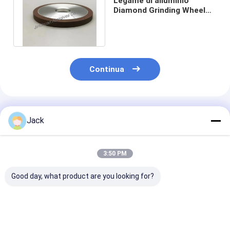
Legame di alluminio
Diamond Grinding Wheel
Diameter della resina 1A1
125 D200#
Continua
Prodotti Raccomandati
Jack
3:50 PM
Good day, what product are you looking for?
Autoaffiancamento
12A9 Griglia di
Muela de diam
di resina Bond
diamanti in resina,
de resina 4A2 