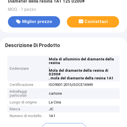
Diameter della resina 1A1 125 D200#
MOQ：1 pezzo
Miglior prezzo
Contattaci
Descrizione Di Prodotto
Mola di alluminio del diamante della
resina
,
Evidenziare
Mola del diamante della resina di
D200#
,
mola del diamante della resina 1A1
Certificazione
ISO9001:2015,ISOCE16949
Imballaggi
cartone
particolari
Luogo di origine
La Cina
Marca
JC
Numero di modello
1A1