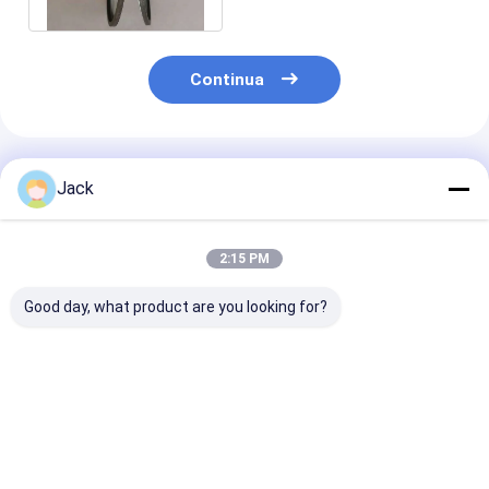
Continua
Prodotti Raccomandati
Jack
2:15 PM
Good day, what product are you looking for?
Autoaffiancamento
12A9 Griglia di
Muela de diam
di resina Bond
diamanti in resina,
de resina 4A2 
Diamond Griglia
diametro 150 mm,
herramientas 
350mm 20mm
griglia di diamanti
carburo, diám
Spessore 127mm
numero 100
75 mm, grano
Miglior prezzo
Miglior prezzo
Miglior pr
Foratura Alta
efficienza di rettifica