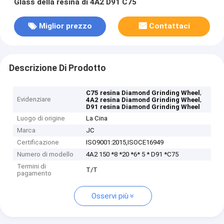
Glass della resina di 4A2 D91 C75
Miglior prezzo
Contattaci
Descrizione Di Prodotto
,
C75 resina Diamond Grinding Wheel
Evidenziare
,
4A2 resina Diamond Grinding Wheel
D91 resina Diamond Grinding Wheel
Luogo di origine
La Cina
Marca
JC
Certificazione
ISO9001:2015,ISOCE16949
Numero di modello
4A2 150 *8 *20 *6* 5 * D91 *C75
Termini di
T/T
pagamento
Osservi più