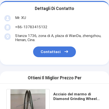
Dettagli Di Contatto
Mr. XU
+86-13783415132
Stanza 1736, zona di A, plaza di WanDa, zhengzhou,
Henan, Cina.
Contattaci
Ottieni Il Miglior Prezzo Per
Acciaio del marmo di
Diamond Grinding Wheel
For Glass della resina di
4A2 D91 C75