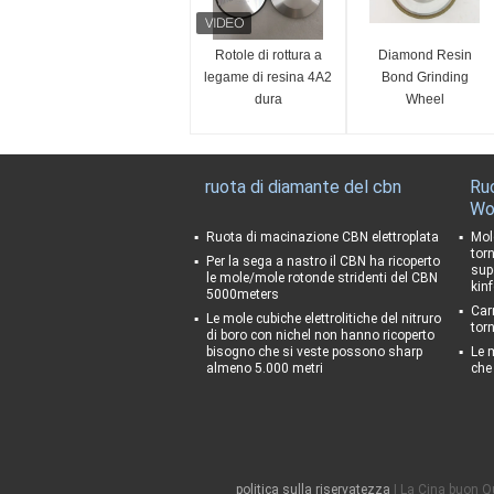
Rotole di rottura a
Diamond Resin
legame di resina 4A2
Bond Grinding
dura
Wheel
ruota di diamante del cbn
Ru
Wo
Ruota di macinazione CBN elettroplata
Mol
tor
Per la sega a nastro il CBN ha ricoperto
supe
le mole/mole rotonde stridenti del CBN
kinf
5000meters
Car
Le mole cubiche elettrolitiche del nitruro
torn
di boro con nichel non hanno ricoperto
bisogno che si veste possono sharp
Le 
almeno 5.000 metri
che
politica sulla riservatezza
| La Cina buon Q