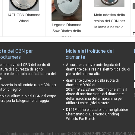
14F1 CBN Diamond
Mola adesiva della
Wheel
resina del CBN per
Legame Diamond
la lama a nastro di
Saw Blades della
legno che affila la
T
resina
macchina per la
L
frantumazione
i
ote del CBN per
Mole elettrolitiche del
T
odturners
diamante
L
D
e abrasive del CBN del bordo di
Accuratezza lavorante legata del
nitura di sicurezza di legno
diamante della resina elettrolitica blu di
3
riore della mola per l'affilatura del
pietra della lama alta
D
e
diamante durevole della ruota di
rozzeria in alluminio ruote CBN per
diamante D200 di
itori di legno
203mm*22.23mm*32mm che affila il
disco di macinazione del diamante
mole di alluminio del CBN del corpo
della macchina della macchina per
 era per la falegnameria foggia
affilare i coltelli/della ruota
D151Flat ha placcato la smerigliatrice
Sharpening di Diamond Grinding
Wheels For Bench
ualità ruota di diamante del cbn fornitore. © 2019 - 2026 ZHENGZHOU JINCHUAN A