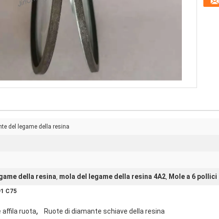
nte del legame della resina
egame della resina
mola del legame della resina 4A2
Mole a 6 pollic
,
,
91 C75
,
affila ruota
Ruote di diamante schiave della resina