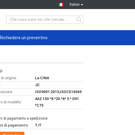
Italian
Richiedere un preventivo
li:
di origine:
La CINA
:
JC
icazione:
ISO9001:2015,ISOCE16949
4A2 150 *8 *20 *6* 5 * D91
o di modello:
*C75
ni di pagamento e spedizione:
ni di pagamento:
T/T