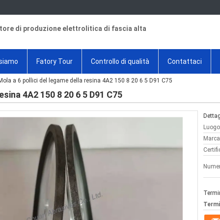
tore di produzione elettrolitica di fascia alta
 siamo
Fatory Tour
Controllo di qualità
Contattaci
Mola a 6 pollici del legame della resina 4A2 150 8 20 6 5 D91 C75
resina 4A2 150 8 20 6 5 D91 C75
Dettag
Luogo 
Marca
Certif
Numer
Termi
Termi