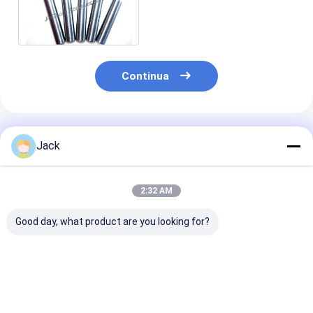
diversificazione delle mole
del diamante della resina
Continua
Prodotti Raccomandati
Jack
2:32 AM
Good day, what product are you looking for?
Autoaffiancamento
12A9 Griglia di
Muela de diam
di resina Bond
diamanti in resina,
de resina 4A2 
Diamond Griglia
diametro 150 mm,
herramientas 
350mm 20mm
griglia di diamanti
carburo, diám