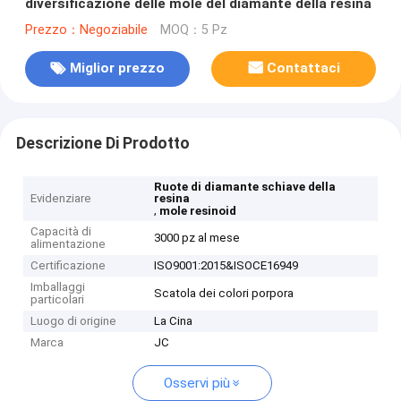
diversificazione delle mole del diamante della resina
Prezzo：Negoziabile
MOQ：5 Pz
Miglior prezzo
Contattaci
Descrizione Di Prodotto
Ruote di diamante schiave della
Evidenziare
resina
,
mole resinoid
Capacità di
3000 pz al mese
alimentazione
Certificazione
ISO9001:2015&ISOCE16949
Imballaggi
Scatola dei colori porpora
particolari
Luogo di origine
La Cina
Marca
JC
Osservi più