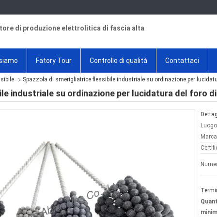
tore di produzione elettrolitica di fascia alta
 siamo
Fatory Tour
Controllo di qualità
Contattaci
sibile
Spazzola di smerigliatrice flessibile industriale su ordinazione per lucidatu
ile industriale su ordinazione per lucidatura del foro d
Dettag
Luogo 
Marca
Certif
Numer
Termi
Quant
minim