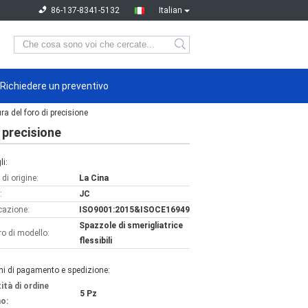
86-137-8341-5132
Italian
Richiedere un preventivo
ra del foro di precisione
i precisione
li:
di origine:
La Cina
:
JC
icazione:
ISO9001:2015&ISOCE16949
Spazzole di smerigliatrice
o di modello:
flessibili
ni di pagamento e spedizione:
ità di ordine
5 Pz
o: