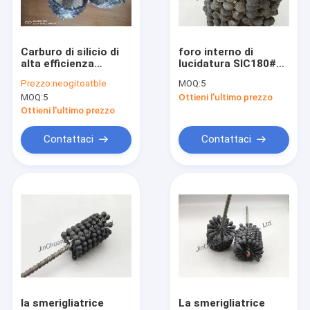
Chi Siamo
Visita alla fabbrica
Carburo di silicio di
foro interno di
alta efficienza
lucidatura SIC180#
Controllo della qualità
Cerchio di
della testa della palla
Prezzo:
neogitoatble
MOQ:
5
affinamento rotondo
della spazzola della
MOQ:
5
Ottieni l'ultimo prezzo
Abrasivi Maniglia di
cote del cilindro del
Contattaci
metallo
motore di 220 * di
Ottieni l'ultimo prezzo
250 * 400mm
Notizie
Contattaci
Contattaci
Chiedi un preventivo
ruota di diamante del cbn
CBN che affila le ruote
Ruote del CBN per Woodturners
la smerigliatrice
La smerigliatrice