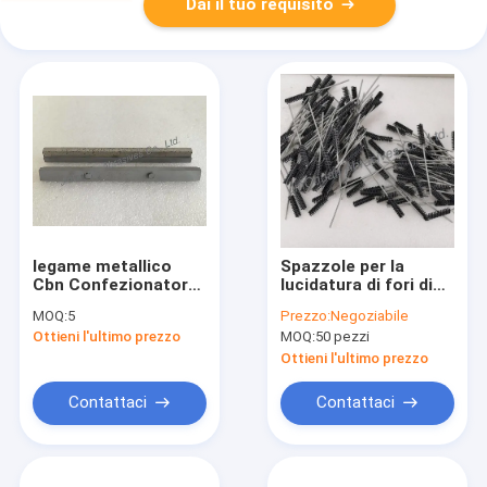
Dai il tuo requisito
legame metallico
Spazzole per la
Cbn Confezionatore
lucidatura di fori di
per la
precisione e per
MOQ:
5
Prezzo:
Negoziabile
confezionatura in
l'elaborazione di fori
Ottieni l'ultimo prezzo
MOQ:
50 pezzi
acciaio al carbonio
interni installati su
macchine per la
Ottieni l'ultimo prezzo
fresatura CNC
Contattaci
Contattaci