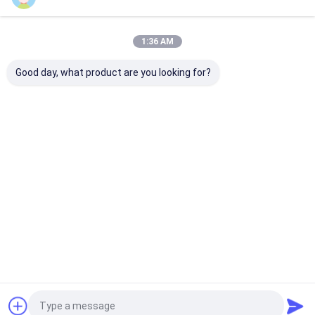
Le Nostre Categorie
1:36 AM
Good day, what product are you looking for?
ruota di diamante
CBN che affila le
Ruote del CBN 
del cbn
ruote
Woodturners
Casa
Circa noi
Contattaci
Desktop Site
Mappa del sito
Politica sulla privacy
Qualità
ruota di diamante del cbn
Fabbrica cinese.Copyright © 2026
ZHENGZHOU JINCHUAN ABRASIVES CO., LTD.. All Rights Reserved.