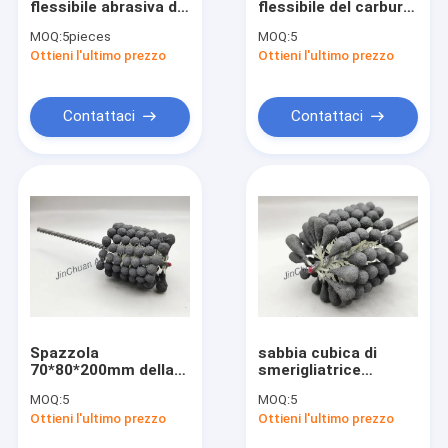
flessibile abrasiva di
flessibile del carburo
mole elettrolitiche del cbn
36mm spazzola 38
di silicio del cilindro
MOQ:
5pieces
MOQ:
5
60 200 180#
60*80*200 spazzola
Ottieni l'ultimo prezzo
Mole elettrolitiche del diamante
Ottieni l'ultimo prezzo
la sabbia 600
Spazzola di smerigliatrice flessibile
Contattaci
Contattaci
perni della macinazione del diamante
Perni della macinazione del CBN
lama elettrolitica del diamante
Ruota di taglio del CBN
mola schiava della resina
Spazzola
sabbia cubica di
Ruote di diamante sinterizzate
70*80*200mm della
smerigliatrice
cote del cilindro
flessibile del nitruro
MOQ:
5
MOQ:
5
dell'OEM di 320
di boro della
Mola del diamante per i cuscinetti di freno
Ottieni l'ultimo prezzo
Ottieni l'ultimo prezzo
sabbie
spazzola di
80*80*200mm 80