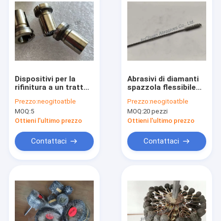
Dispositivi per la
Abrasivi di diamanti
rifinitura a un tratto
spazzola flessibile
regolabili, diamanti
per l' affinamento
Prezzo:
neogitoatble
Prezzo:
neogitoatble
elettroplati e utensili
manico
MOQ:
5
MOQ:
20 pezzi
CBN
personalizzato
lunghezza 8,5 mm e
Ottieni l'ultimo prezzo
Ottieni l'ultimo prezzo
12 mmgrit
Contattaci
Contattaci
Casa.
Prodotti
Video