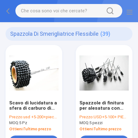
Spazzola Di Smerigliatrice Flessibile
(39)
Scavo di lucidatura a
Spazzole di finitura
sfera di carburo di
per alesatura con
silicio
levigatura flessibile
Prezzo:
usd +5-200+pieces
Prezzo:
USD+5-100+ PIECES
MOQ:
5 Pz
MOQ:
5 pezzi
Ottieni l'ultimo prezzo
Ottieni l'ultimo prezzo