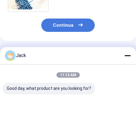
la cote secondo la misura a 4
pollici della palla del cilindro
Continua
Prodotti Raccomandati
Jack
11:12 AM
Good day, what product are you looking for?
Spazzola per
SIC spazzola come
Scavo di lucid
levigatura al carburo
spazzola per
a sfera di carb
di silicio di varie
lucidare i detriti di
silicio
dimensioni come
carburo di silicio
spazzola per
spazzola abrasiva
Miglior prezzo
Miglior prezzo
Miglior pr
sbavare e finire