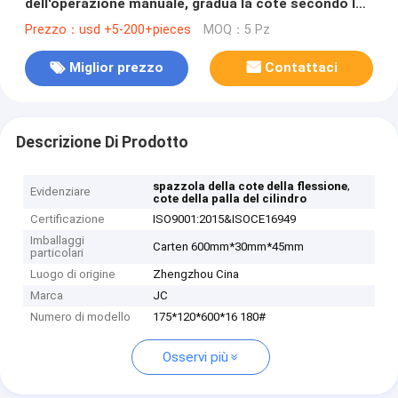
dell'operazione manuale, gradua la cote secondo la
misura a 4 pollici della palla del cilindro
Prezzo：usd +5-200+pieces
MOQ：5 Pz
Miglior prezzo
Contattaci
Descrizione Di Prodotto
,
spazzola della cote della flessione
Evidenziare
cote della palla del cilindro
Certificazione
ISO9001:2015&ISOCE16949
Imballaggi
Carten 600mm*30mm*45mm
particolari
Luogo di origine
Zhengzhou Cina
Marca
JC
Numero di modello
175*120*600*16 180#
Osservi più