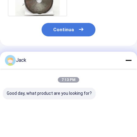
nell'imballaggio del
cartone
Continua
Prodotti Raccomandati
Jack
7:13 PM
Good day, what product are you looking for?
125 mm ruota di
14F1 Macinatrici di
Mola da retifi
macinazione Cbn
diamanti in resina
CBN
elettroplata per la
utilizzate per
eletrodeposit
macinazione e la
coltelli, D91, C75,
para fresa de 
camferatura
diametro 150 mm
diâmetro 78m
Miglior prezzo
Miglior prezzo
Miglior pr