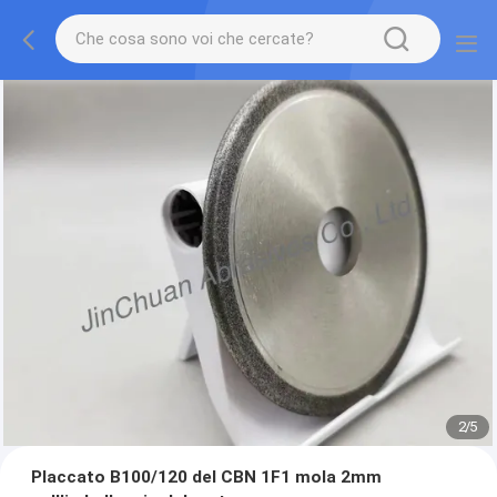
2
/
5
Placcato B100/120 del CBN 1F1 mola 2mm