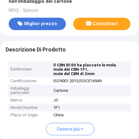
nell'imballaggio del cartone
MOQ：5pieces
Miglior prezzo
Contattaci
Descrizione Di Prodotto
,
Il CBN B100 ha placcato le mole
Evidenziare
,
mole del CBN 1F1
mole del CBN di 2mm
Certificazione
ISO9001:2015,ISOCE16949
Imballaggi
Cartone
particolari
Marca
JC
Model Number
1F1
Place of Origin
China
Osservi più