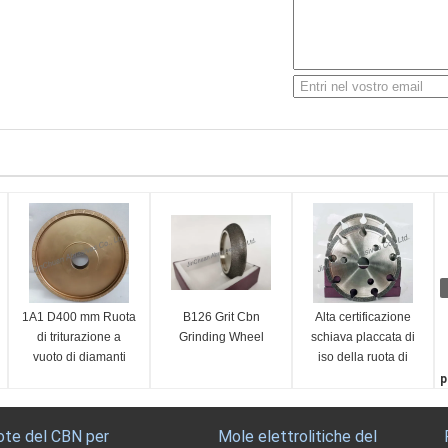
1A1 D400 mm Ruota
B126 Grit Cbn
Alta certificazione
di triturazione a
Grinding Wheel
schiava placcata di
vuoto di diamanti
iso della ruota di
brasati
diamante del CBN di
p
produttività lavorativa
S
F
ote del CBN per
Mole elettrolitiche del
1