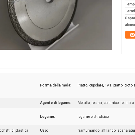
Tempi
Termi
Capac
alime
Forma della mola:
Piatto, cupolare, 1A1, piatto, ciotol
Agente di legame:
Metallo, resina, ceramico, resina o
Legame:
legame elettrolitico
cchetti di plastica
Uso:
frantumando, affilando, scanalatur