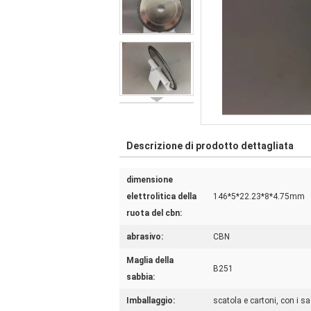
Descrizione di prodotto dettagliata
dimensione
elettrolitica della
146*5*22.23*8*4.75mm
ruota del cbn:
abrasivo:
CBN
Maglia della
B251
sabbia:
Imballaggio:
scatola e cartoni, con i sa