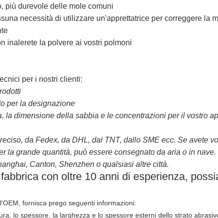
o, più durevole delle mole comuni
una necessità di utilizzare un'apprettatrice per correggere la 
nte
n inalerete la polvere ai vostri polmoni
cnici per i nostri clienti:
rodotti
ito per la designazione
 la dimensione della sabbia e le concentrazioni per il vostro ap
iso, da Fedex, da DHL, dal TNT, dallo SME ecc. Se avete vostri
er la grande quantità, può essere consegnato da aria o in nave. I
Shanghai, Canton, Shenzhen o qualsiasi altre città.
 fabbrica con oltre 10 anni di esperienza, poss
l'OEM, fornisca prego seguenti informazioni:
ura, lo spessore, la larghezza e lo spessore esterni dello strato abrasiv