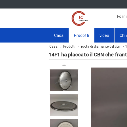
Forni
Casa
Prodotti
video
Chi
Casa
Prodotti
ruota di diamante del cbn
1
14F1 ha placcato il CBN che frant