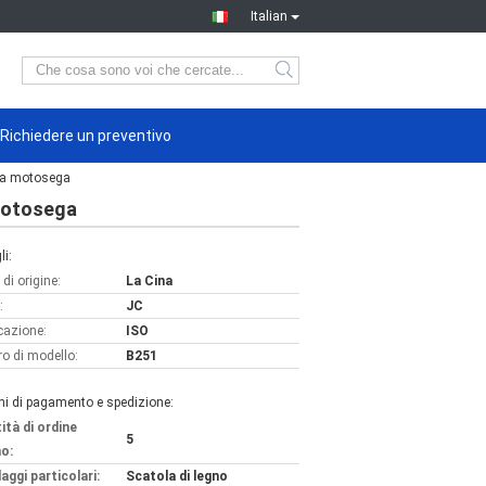
Italian
Richiedere un preventivo
ella motosega
 motosega
li:
di origine:
La Cina
:
JC
icazione:
ISO
o di modello:
B251
ni di pagamento e spedizione:
ità di ordine
5
o:
aggi particolari:
Scatola di legno