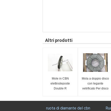
Altri prodotti
Mole in CBN
Mola a doppio disco
elettrodeposte
con legante
Double R
vetrificato Per disco
abrasivo PCD PCBN
ruota di diamante del cbn
Ru