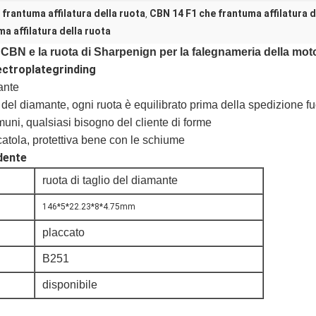
 frantuma affilatura della ruota
CBN 14 F1 che frantuma affilatura d
,
a affilatura della ruota
 CBN e la ruota di Sharpenign per la falegnameria della mo
lectroplategrinding
ante
del diamante, ogni ruota è equilibrato prima della spedizione fu
omuni,
qualsiasi bisogno del cliente di forme
catola, protettiva bene con le schiume
idente
ruota di taglio del diamante
146*5*22.23*8*4.75mm
placcato
B251
disponibile