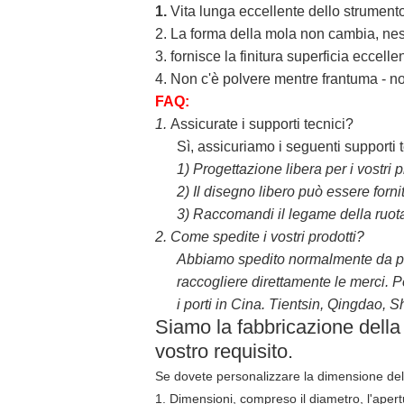
1.
Vita lunga eccellente dello strument
2. La forma della mola non cambia, ness
3. fornisce la finitura superficia eccelle
4. Non c'è polvere mentre frantuma - no
FAQ:
1.
Assicurate i supporti tecnici?
Sì, assicuriamo i seguenti supporti te
1)
Progettazione libera per i vostri p
2)
Il disegno libero può essere forn
3)
Raccomandi il legame della ruota,
2.
Come spedite i vostri prodotti?
Abbiamo spedito normalmente da prec
raccogliere direttamente le merci. P
i porti in Cina. Tientsin, Qingdao, 
Siamo la fabbricazione della
vostro requisito.
Se dovete personalizzare la dimensione del
1. Dimensioni, compreso il diametro, l'apert