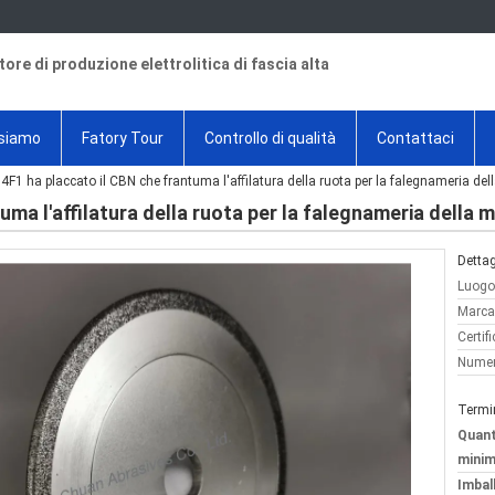
tore di produzione elettrolitica di fascia alta
 siamo
Fatory Tour
Controllo di qualità
Contattaci
4F1 ha placcato il CBN che frantuma l'affilatura della ruota per la falegnameria d
uma l'affilatura della ruota per la falegnameria della
Dettag
Luogo 
Marca
Certif
Numer
Termi
Quant
minim
Imball