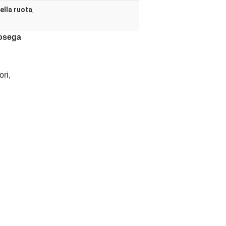
ella ruota
,
tosega
ori,