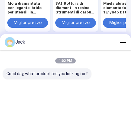
Mola diamantata
3A1 Rottura di
Muela abrasiv
con legante ibrido
diamanti in resina
diamantada s
per utensili in
Strumenti di carburo
1E1/R45 D100
metallo duro
usati, di diametro
Adatta per la
150 mm
lavorazione de
Miglior prezzo
Miglior prezzo
Miglior pr
ghisa
Jack
Casa
Circa noi
Contattaci
Desktop Site
Mappa del sito
Politica sulla privacy
Qualità
ruota di diamante del cbn
Fabbrica cinese.Copyright © 2026
1:02 PM
ZHENGZHOU JINCHUAN ABRASIVES CO., LTD.. All Rights Reserved.
Good day, what product are you looking for?
Casa.
Prodotti
Video