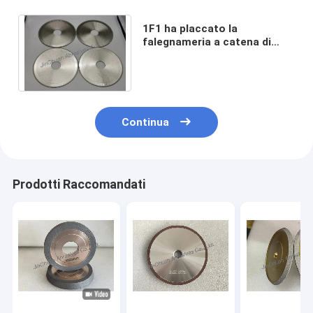
1F1 ha placcato la
falegnameria a catena di
Diamond Cutting Wheel Steel
Saw che frantuma D120
Continua
Prodotti Raccomandati