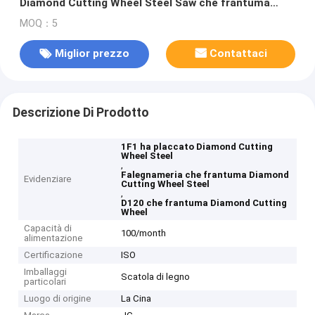
Diamond Cutting Wheel Steel Saw che frantuma
D120
MOQ：5
Miglior prezzo
Contattaci
Descrizione Di Prodotto
1F1 ha placcato Diamond Cutting
Wheel Steel
,
Falegnameria che frantuma Diamond
Evidenziare
Cutting Wheel Steel
,
D120 che frantuma Diamond Cutting
Wheel
Capacità di
100/month
alimentazione
Certificazione
ISO
Imballaggi
Scatola di legno
particolari
Luogo di origine
La Cina