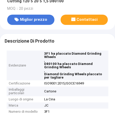
Cutting 120 5 20 5 1,5 D80100
MOQ：20 pezzi
Miglior prezzo
Contattaci
Descrizione Di Prodotto
3F1 ha placcato Diamond Grinding
Wheels
,
D80100 ha placcato Diamond
Evidenziare
Grinding Wheels
,
Diamond Grinding Wheels placcato
per tagliare
Certificazione
ISO9001:2015,ISOCE16949
Imballaggi
Cartone
particolari
Luogo di origine
La Cina
Marca
JC
Numero di modello
3F1