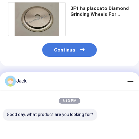
3F1 ha placcato Diamond
Grinding Wheels For
Cutting 120 5 20 5 1,5
D80100
Continua
Prodotti Raccomandati
Jack
6:13 PM
Good day, what product are you looking for?
Prodotti di diamanti
Scalatrici di
Ruota di