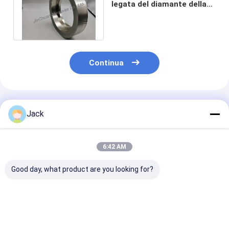
legata del diamante della
ruota 185*40*120*20mm di
taglio
Continua
Prodotti Raccomandati
Jack
6:42 AM
Good day, what product are you looking for?
Mola diamantata
3A1 Rottura di
Muela abrasiv
con legante ibrido
diamanti in resina
diamantada s
per utensili in
Strumenti di carburo
1E1/R45 D100