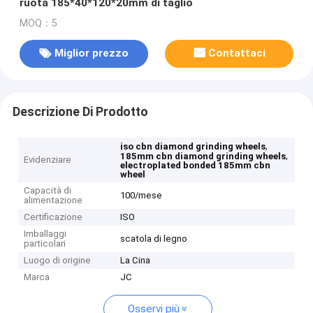
ruota 185*40*120*20mm di taglio
MOQ：5
Miglior prezzo
Contattaci
Descrizione Di Prodotto
,
iso cbn diamond grinding wheels
,
185mm cbn diamond grinding wheels
Evidenziare
electroplated bonded 185mm cbn
wheel
Capacità di
100/mese
alimentazione
Certificazione
ISO
Imballaggi
scatola di legno
particolari
Luogo di origine
La Cina
Marca
JC
Osservi più