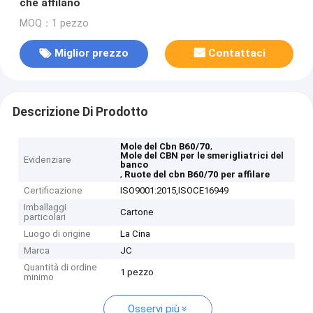
che affilano
MOQ：1 pezzo
Miglior prezzo
Contattaci
Descrizione Di Prodotto
,
Mole del Cbn B60/70
Mole del CBN per le smerigliatrici del
Evidenziare
banco
,
Ruote del cbn B60/70 per affilare
Certificazione
ISO9001:2015,ISOCE16949
Imballaggi
Cartone
particolari
Luogo di origine
La Cina
Marca
JC
Quantità di ordine
1 pezzo
minimo
Osservi più