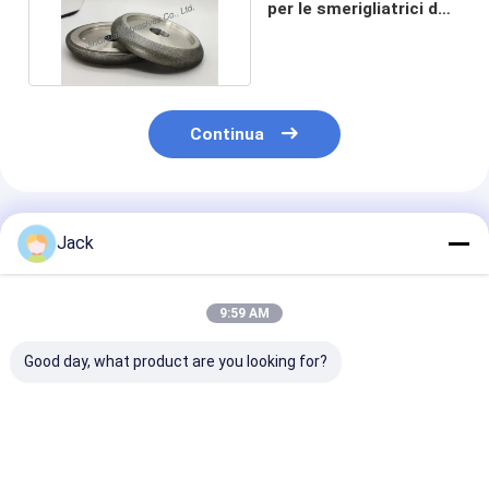
per le smerigliatrici del
banco che affilano
Continua
Prodotti Raccomandati
Jack
9:59 AM
Good day, what product are you looking for?
125 mm ruota di
14F1 Macinatrici di
Mola da retifi
macinazione Cbn
diamanti in resina
CBN
elettroplata per la
utilizzate per
eletrodeposit