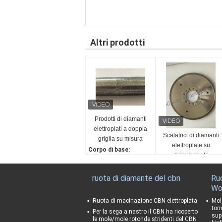
Altri prodotti
Prodotti di diamanti
elettroplati a doppia
Scalatrici di diamanti
griglia su misura
elettroplate su
Corpo di base:
misura per la
Acciaio
macinazione di ghisa
Misurare:
Dimensione della grint
Personalizzabile
ruota di diamante del cbn
Ru
a:
Corpo di base:
Wo
Doppia granularità
Acciaio
Paese di origine:
Ruota di macinazione CBN elettroplata
Mol
Paese di origine:
tor
Cina
Per la sega a nastro il CBN ha ricoperto
Cina
supe
Abrasivo:
le mole/mole rotonde stridenti del CBN