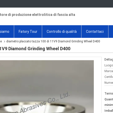
tore di produzione elettrolitica di fascia alta
 siamo
Fatory Tour
Controllo di qualità
Contattaci
te
diametro placcato tazza 100 di 11V9 Diamond Grinding Wheel D400
11V9 Diamond Grinding Wheel D400
Dettag
Luogo 
Marca
Certif
Numer
Termi
Quant
minim
Imball