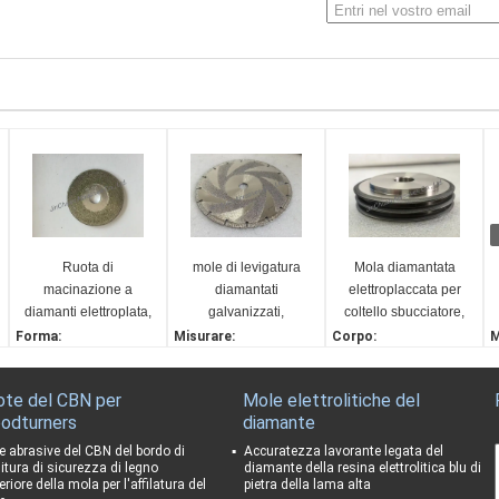
Ruota di
mole di levigatura
Mola diamantata
macinazione a
diamantati
elettroplaccata per
diamanti elettroplata,
galvanizzati,
coltello sbucciatore,
diametro 40 mm,
diametro 230mm,
grana diamante
Forma:
Misurare:
Corpo:
M
numero di ghiaia
grana D35/40
D600#
1A1
230*3,1(2,0)*22,23*6,5
Acciaio
D
100/120
Diametro:
Abrasivo:
Diametro:
M
ote del CBN per
Mole elettrolitiche del
40 mm
Diamante
100 mm
1
odturners
diamante
Materiale:
Agente di legame:
Legame:
G
Acciaio
Elettroplato
Elettroplato
D
e abrasive del CBN del bordo di
Accuratezza lavorante legata del
nitura di sicurezza di legno
diamante della resina elettrolitica blu di
Utilizzo:
Applicazione:
Grit Number:
N
riore della mola per l'affilatura del
pietra della lama alta
Rettifica
Macinazione
600#
D