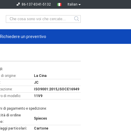
86-137-8341-5132
Italian
Richiedere un preventivo
li:
di origine:
La Cina
:
JC
icazione:
ISO9001:2015,ISOCE16949
o di modello:
11V9
ni di pagamento e spedizione:
ità di ordine
5pieces
o:
aggi particolari:
Cartone