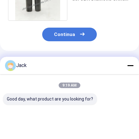
Dresser Pen Wheel 1A1
Continua
Prodotti Raccomandati
Jack
9:19 AM
Good day, what product are you looking for?
Mola diamantata
3A1 Rottura di
Muela abrasiv
con legante ibrido
diamanti in resina
diamantada s
per utensili in
Strumenti di carburo
1E1/R45 D100
metallo duro
usati, di diametro
Adatta per la