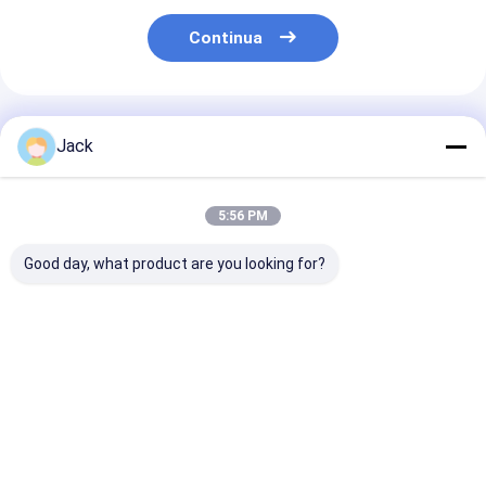
Continua
Prodotti Raccomandati
Jack
5:56 PM
Good day, what product are you looking for?
Mola diamantata
3A1 Rottura di
Muela abrasiv
con legante ibrido
diamanti in resina
diamantada s
per utensili in
Strumenti di carburo
1E1/R45 D100
metallo duro
usati, di diametro
Adatta per la
150 mm
lavorazione de
Miglior prezzo
Miglior prezzo
Miglior pr
ghisa