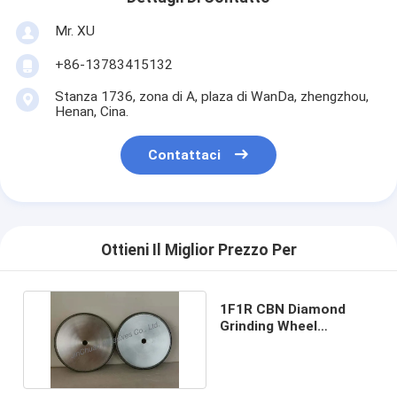
Mr. XU
+86-13783415132
Stanza 1736, zona di A, plaza di WanDa, zhengzhou,
Henan, Cina.
Contattaci
Ottieni Il Miglior Prezzo Per
1F1R CBN Diamond
Grinding Wheel
150*6.35*12*6.35
B80/100