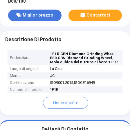
B80/100
Miglior prezzo
Contattaci
Descrizione Di Prodotto
,
1F1R CBN Diamond Grinding Wheel
Evidenziare
,
B80 CBN Diamond Grinding Wheel
Mola cubica del nitruro di boro 1F1R
Luogo di origine
La Cina
Marca
JC
Certificazione
ISO9001:2015,ISOCE16949
Numero di modello
1F1R
Osservi più
Dettagli Di Contatto