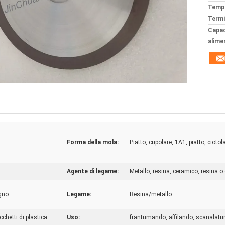
Tempi
Termi
Capac
alime
Forma della mola:
Piatto, cupolare, 1A1, piatto, ciotol
Agente di legame:
Metallo, resina, ceramico, resina o
ogno
Legame:
Resina/metallo
cchetti di plastica
Uso:
frantumando, affilando, scanalatur