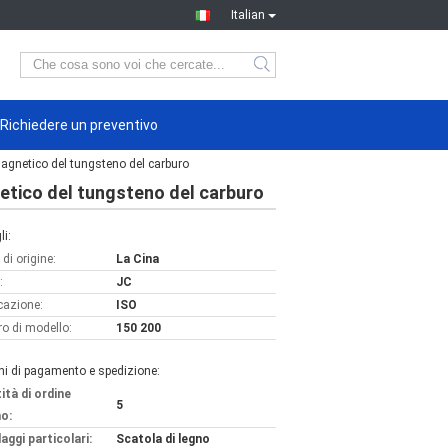
Italian
Richiedere un preventivo
magnetico del tungsteno del carburo
netico del tungsteno del carburo
li:
di origine:
La Cina
:
JC
icazione:
ISO
o di modello:
150 200
ni di pagamento e spedizione:
ità di ordine
5
o:
aggi particolari:
Scatola di legno