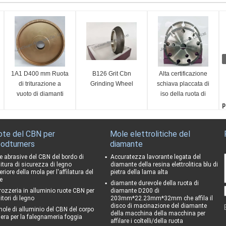
1A1 D400 mm Ruota
B126 Grit Cbn
Alta certificazione
di triturazione a
Grinding Wheel
schiava placcata di
vuoto di diamanti
iso della ruota di
brasati
diamante del CBN di
p
produttività lavorativa
S
F
ote del CBN per
Mole elettrolitiche del
1
odturners
diamante
C
1
e abrasive del CBN del bordo di
Accuratezza lavorante legata del
nitura di sicurezza di legno
diamante della resina elettrolitica blu di
C
riore della mola per l'affilatura del
pietra della lama alta
g
e
diamante durevole della ruota di
rozzeria in alluminio ruote CBN per
diamante D200 di
itori di legno
203mm*22.23mm*32mm che affila il
disco di macinazione del diamante
mole di alluminio del CBN del corpo
della macchina della macchina per
 era per la falegnameria foggia
affilare i coltelli/della ruota