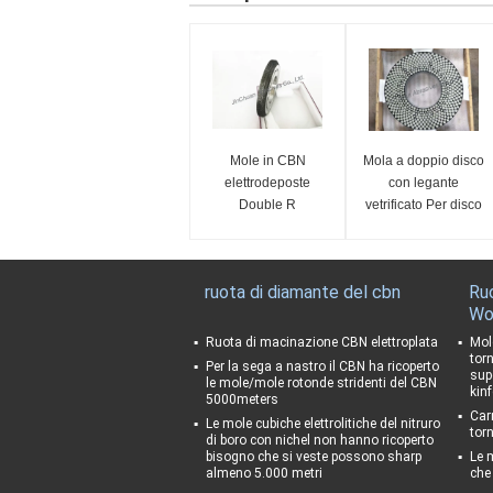
Mole in CBN
Mola a doppio disco
elettrodeposte
con legante
Double R
vetrificato Per disco
abrasivo PCD PCBN
ruota di diamante del cbn
Ru
Wo
Ruota di macinazione CBN elettroplata
Mol
tor
Per la sega a nastro il CBN ha ricoperto
supe
le mole/mole rotonde stridenti del CBN
kinf
5000meters
Car
Le mole cubiche elettrolitiche del nitruro
torn
di boro con nichel non hanno ricoperto
bisogno che si veste possono sharp
Le 
almeno 5.000 metri
che