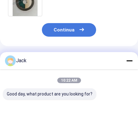
diamante del Cbn della sabbia B213
20mm
Continua
Prodotti Raccomandati
Jack
10:22 AM
Good day, what product are you looking for?
Mola diamantata
3A1 Rottura di
Muela abrasiv
con legante ibrido
diamanti in resina
diamantada s
per utensili in
Strumenti di carburo
1E1/R45 D100
metallo duro
usati, di diametro
Adatta per la
150 mm
lavorazione de
Miglior prezzo
Miglior prezzo
Miglior pr