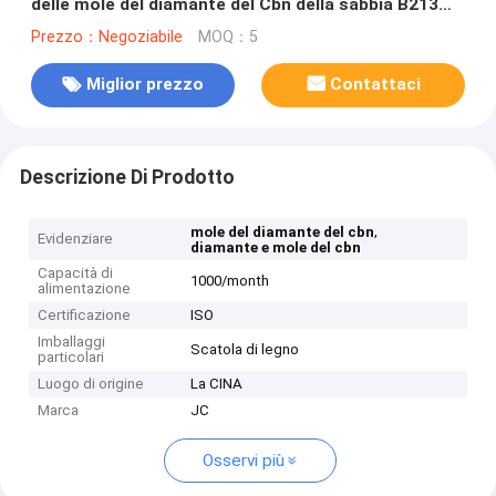
delle mole del diamante del Cbn della sabbia B213
20mm
Prezzo：Negoziabile
MOQ：5
Miglior prezzo
Contattaci
Descrizione Di Prodotto
,
mole del diamante del cbn
Evidenziare
diamante e mole del cbn
Capacità di
1000/month
alimentazione
Certificazione
ISO
Imballaggi
Scatola di legno
particolari
Luogo di origine
La CINA
Marca
JC
Osservi più