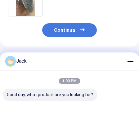
precisione
Continua
Prodotti Raccomandati
Jack
1:03 PM
Good day, what product are you looking for?
Mola diamantata
3A1 Rottura di
Muela abrasiv
con legante ibrido
diamanti in resina
diamantada s
per utensili in
Strumenti di carburo
1E1/R45 D100
metallo duro
usati, di diametro
Adatta per la
150 mm
lavorazione de
Miglior prezzo
Miglior prezzo
Miglior pr