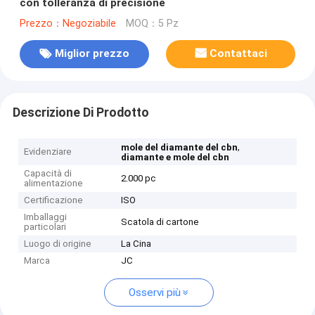
con tolleranza di precisione
Prezzo：Negoziabile
MOQ：5 Pz
Miglior prezzo
Contattaci
Descrizione Di Prodotto
,
mole del diamante del cbn
Evidenziare
diamante e mole del cbn
Capacità di
2.000 pc
alimentazione
Certificazione
ISO
Imballaggi
Scatola di cartone
particolari
Luogo di origine
La Cina
Marca
JC
Osservi più