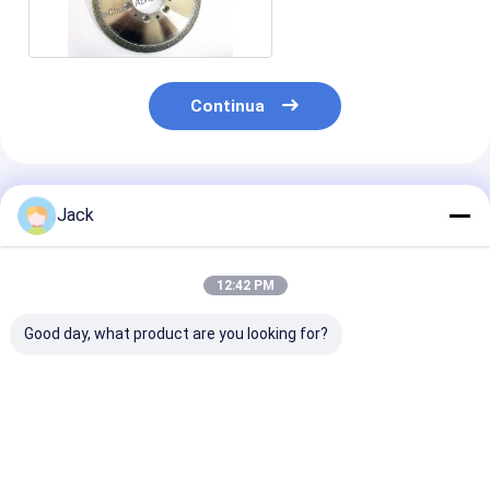
Grinding Wheels
Continua
Prodotti Raccomandati
Jack
12:42 PM
Good day, what product are you looking for?
Prodotti di diamanti
Scalatrici di
Ruota di
elettroplati a doppia
diamanti
macinazione a
griglia su misura
elettroplate su
diamanti
misura per la
elettroplata,
macinazione di ghisa
diametro 40 m
Miglior prezzo
Miglior prezzo
Miglior pr