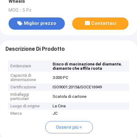
Wheels
MOQ：5 Pz
Miglior prezzo
Contattaci
Descrizione Di Prodotto
,
Disco di macinazione del diamante
Evidenziare
diamante che affila ruota
Capacità di
3.000 PC
alimentazione
Certificazione
ISO9001:2015&ISOCE16949
Imballaggi
Scatola di cartone
particolari
Luogo di origine
La Cina
Marca
JC
Osservi più