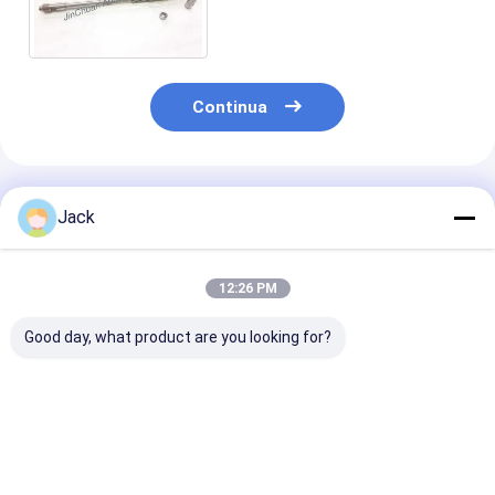
carburo, alto scrematore
della flauto diritta di durezza
Continua
Prodotti Raccomandati
Jack
12:26 PM
Good day, what product are you looking for?
Mola diamantata
3A1 Rottura di
Muela abrasiv
con legante ibrido
diamanti in resina
diamantada s
per utensili in
Strumenti di carburo
1E1/R45 D100
metallo duro
usati, di diametro
Adatta per la
150 mm
lavorazione de
Miglior prezzo
Miglior prezzo
Miglior pr