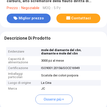
carburo, alto scrematore della flauto diritta di
durezza
Prezzo：Negoziabile
MOQ：5 Pz
Miglior prezzo
Contattaci
Descrizione Di Prodotto
,
mole del diamante del cbn
Evidenziare
diamante e mole del cbn
Capacità di
3000 pz al mese
alimentazione
Certificazione
ISO9001:2015&ISOCE16949
Imballaggi
Scatola dei colori porpora
particolari
Luogo di origine
La Cina
Marca
JC
Osservi più