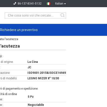
86-137-8341-5132
Italian
Richiedere un preventivo
cata l'acutezza
 l'acutezza
li:
di origine:
La Cina
:
JC
icazione:
ISO9001:2015&ISOCE16949
o di modello:
LEGNO MIZER 8" 10/30
ni di pagamento e spedizione:
ità di ordine
5 Pz
o:
o:
Negoziabile