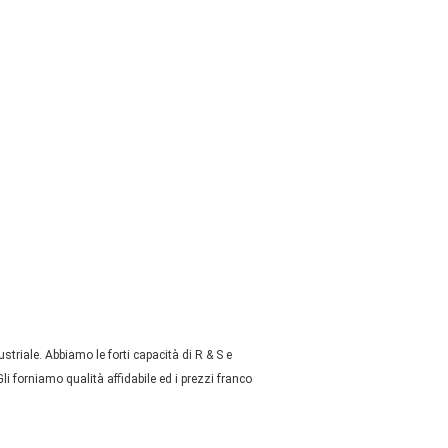
striale. Abbiamo le forti capacità di R & S e
li forniamo qualità affidabile ed i prezzi franco