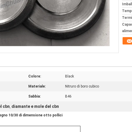
Imball
Tempi
Termi
Capac
alime
Colore:
Black
Materiale:
Nitruro di boro cubico
Sabbia:
B46
l cbn
diamante e mole del cbn
,
legno 10/30 di dimensione otto pollici