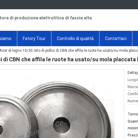
tore di produzione elettrolitica di fascia alta
 siamo
Fatory Tour
Controllo di qualità
Contattaci
izer di legno 10/30 otto di pollici di CBN che affila le ruote ha usato/su mola plac
ci di CBN che affila le ruote ha usato/su mola placcata
Dettag
Luogo 
Marca
Certif
Numer
Termi
Quant
minim
Prezz