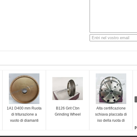
1A1 D400 mm Ruota
B126 Grit Cbn
Alta certificazione
di triturazione a
Grinding Wheel
schiava placcata di
vuoto di diamanti
iso della ruota di
brasati
diamante del CBN di
p
produttività lavorativa
S