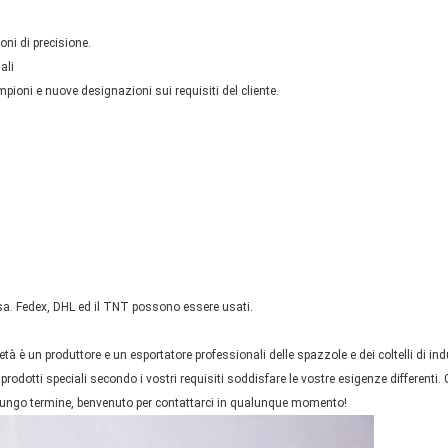
oni di precisione.
ali
mpioni e nuove designazioni sui requisiti del cliente.
sa. Fedex, DHL ed il TNT possono essere usati.
à è un produttore e un esportatore professionali delle spazzole e dei coltelli di indu
odotti speciali secondo i vostri requisiti soddisfare le vostre esigenze differenti. G
 a lungo termine, benvenuto per contattarci in qualunque momento!