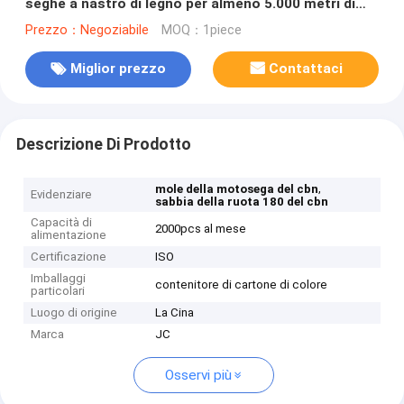
seghe a nastro di legno per almeno 5.000 metri di
lunghezza.
Prezzo：Negoziabile
MOQ：1piece
Miglior prezzo
Contattaci
Descrizione Di Prodotto
,
mole della motosega del cbn
Evidenziare
sabbia della ruota 180 del cbn
Capacità di
2000pcs al mese
alimentazione
Certificazione
ISO
Imballaggi
contenitore di cartone di colore
particolari
Luogo di origine
La Cina
Marca
JC
Osservi più