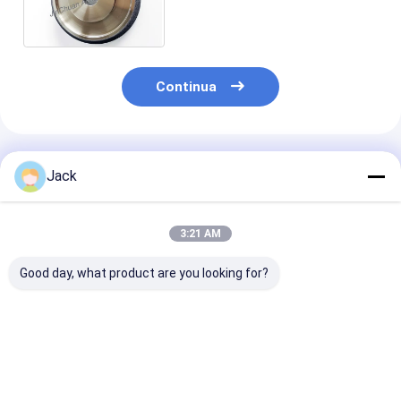
nastro di legno per almeno
5.000 metri di lunghezza.
Continua
Prodotti Raccomandati
Jack
3:21 AM
Good day, what product are you looking for?
Dimensioni
Mola per affilare CBN
Strumento di t
personalizzate Mole
elettrolitico da 8
per ingranagg
elettrodeposte in
pollici, 203 mm, foro
su misura
CBN per seghe a
da 32 mm,
150*5308*32*
nastro
personalizzabile per
B126 per seghe
Miglior prezzo
Miglior prezzo
Miglior pr