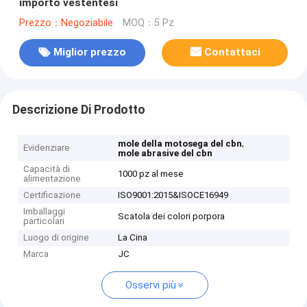
importo vestentesi
Prezzo：Negoziabile
MOQ：5 Pz
Miglior prezzo
Contattaci
Descrizione Di Prodotto
,
mole della motosega del cbn
Evidenziare
mole abrasive del cbn
Capacità di
1000 pz al mese
alimentazione
Certificazione
ISO9001:2015&ISOCE16949
Imballaggi
Scatola dei colori porpora
particolari
Luogo di origine
La Cina
Marca
JC
Osservi più