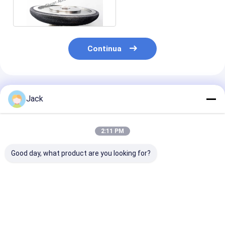
importo vestentesi
Continua
Prodotti Raccomandati
Jack
2:11 PM
Good day, what product are you looking for?
Dimensioni
Mola per affilare CBN
Strumento di t
personalizzate Mole
elettrolitico da 8
per ingranagg
elettrodeposte in
pollici, 203 mm, foro
su misura
CBN per seghe a
da 32 mm,
150*5308*32*
nastro
personalizzabile per
B126 per seghe
Miglior prezzo
Miglior prezzo
Miglior pr