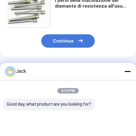
I perni della macinazione del
diamante di resistenza all'usura
hanno morso/forte insieme del
punto montato del diamante di
rigidità
Continua
Prodotti Raccomandati
Jack
3:15 PM
Good day, what product are you looking for?
Perni di espulsione
Punte diamantate
Mezzi di levig
su misura
galvanizzate
diamantati