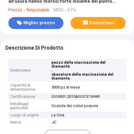
all'usura hanno morso/forte insieme del punto
montato del diamante di rigidità
Prezzo：Negoziabile
MOQ：5 Pz
Miglior prezzo
Contattaci
Descrizione Di Prodotto
pezzo della macinazione del
diamante
Evidenziare
,
sbavature della macinazione del
diamante
Capacità di
3000 pz al mese
alimentazione
Certificazione
ISO9001:2015&ISOCE16949
Imballaggi
Scatola dei colori porpora
particolari
Luogo di origine
La Cina
Marca
JC