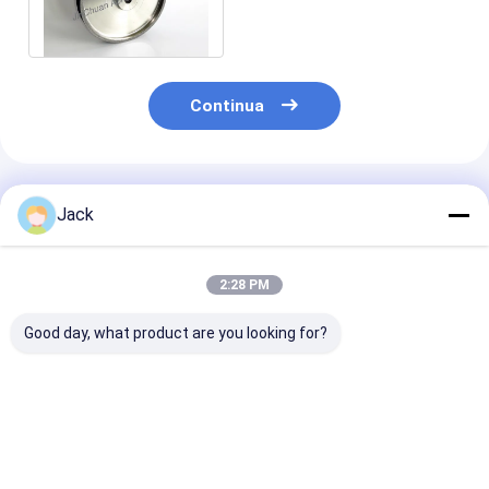
con buon frantumando
prestazione
Continua
Prodotti Raccomandati
Jack
2:28 PM
Good day, what product are you looking for?
8 pollici elettroplata
Tela di macinazione
Carrozzeria in
di diamanti di
a legame CBN
alluminio ruot
macinazione
elettroplata
per tornitori d
Miglior prezzo
Miglior prezzo
Miglior pr