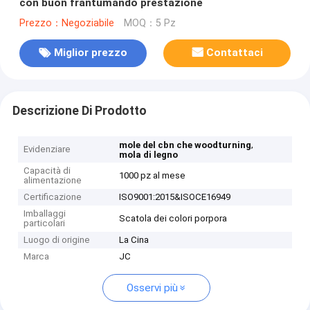
con buon frantumando prestazione
Prezzo：Negoziabile
MOQ：5 Pz
Miglior prezzo
Contattaci
Descrizione Di Prodotto
,
mole del cbn che woodturning
Evidenziare
mola di legno
Capacità di
1000 pz al mese
alimentazione
Certificazione
ISO9001:2015&ISOCE16949
Imballaggi
Scatola dei colori porpora
particolari
Luogo di origine
La Cina
Marca
JC
Osservi più