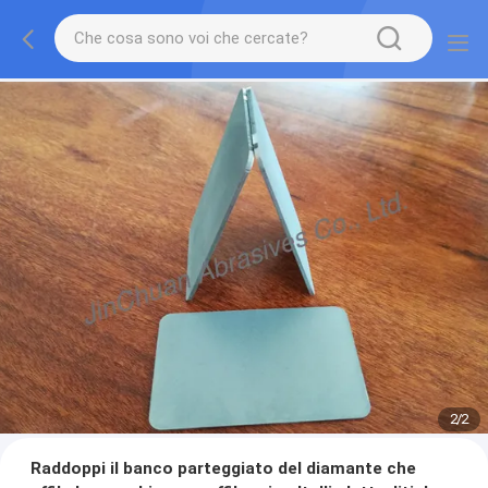
2
/
2
Raddoppi il banco parteggiato del diamante che