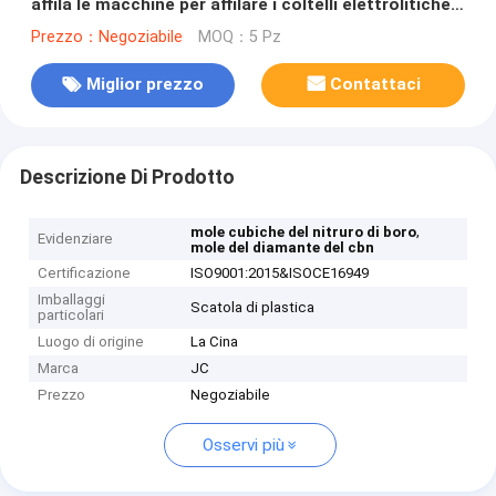
affila le macchine per affilare i coltelli elettrolitiche
di pietra della pietra del diamante
Prezzo：Negoziabile
MOQ：5 Pz
Miglior prezzo
Contattaci
Descrizione Di Prodotto
,
mole cubiche del nitruro di boro
Evidenziare
mole del diamante del cbn
Certificazione
ISO9001:2015&ISOCE16949
Imballaggi
Scatola di plastica
particolari
Luogo di origine
La Cina
Marca
JC
Prezzo
Negoziabile
Osservi più