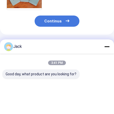
elettrolitiche di pietra della
pietra del diamante
Continua
Prodotti Raccomandati
Jack
3:41 PM
Good day, what product are you looking for?
Mola diamantata
3A1 Rottura di
Muela abrasiv
con legante ibrido
diamanti in resina
diamantada s
per utensili in
Strumenti di carburo
1E1/R45 D100
metallo duro
usati, di diametro
Adatta per la
150 mm
lavorazione de
Miglior prezzo
Miglior prezzo
Miglior pr
ghisa