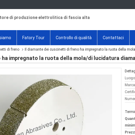
tore di produzione elettrolitica di fascia alta
 siamo
Fatory Tour
Controllo di qualità
Contattaci
etti di freno
Il diamante dei cuscinetti di freno ha impregnato la ruota della mol
no ha impregnato la ruota della mola/di lucidatura diam
Dettag
Luogo 
Marca
Certif
Numer
Termi
Quant
minim
Prezz