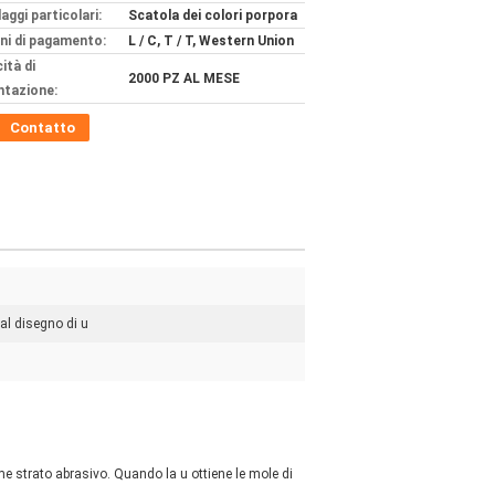
aggi particolari:
Scatola dei colori porpora
ni di pagamento:
L / C, T / T, Western Union
ità di
2000 PZ AL MESE
ntazione:
Contatto
al disegno di u
me strato abrasivo. Quando la u ottiene le mole di