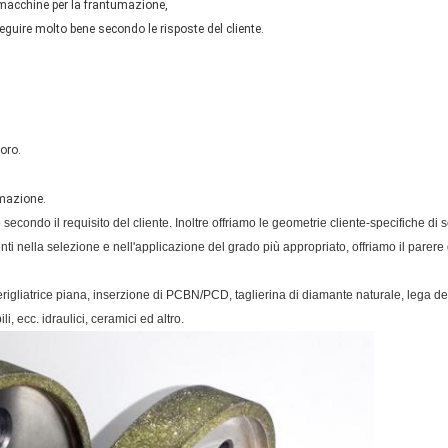
macchine per la frantumazione,
uire molto bene secondo le risposte del cliente.
voro.
umazione.
secondo il requisito del cliente. Inoltre offriamo le geometrie cliente-specifiche 
enti nella selezione e nell'applicazione del grado più appropriato, offriamo il parere
rigliatrice piana, inserzione di PCBN/PCD, taglierina di diamante naturale, lega del c
, ecc. idraulici, ceramici ed altro.