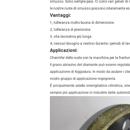
smusso. Sono sempre paia. Ci sono vari generi di 
le nostre ruote di smusso possono interamente eseg
Vantaggi:
1, tolleranza molto buona di dimensione.
2, tolleranza di precisione.
3, vita lavorativa più lunga.
4, nessun bisogno a vestirsi durante i periodi di la
Applicazioni:
Charmfer delle ruote con la macchina per la frant
Il grano abrasivo del diamante può essere regolato 
applicazione di foggiatura. In modo da aiutare i cli
nostro gruppo di applicazione-ingegneria.
È pricipalmente adatto smerigliatrice cilindrica, sme
sempre più applicazione in industrie delle automobili