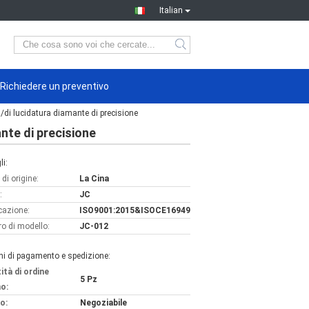
Italian
Richiedere un preventivo
a/di lucidatura diamante di precisione
ante di precisione
li:
di origine:
La Cina
:
JC
icazione:
ISO9001:2015&ISOCE16949
o di modello:
JC-012
ni di pagamento e spedizione:
ità di ordine
5 Pz
o:
o:
Negoziabile