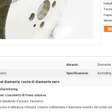
Imball
Termi
Capac
alime
Abrasivi:
Diamante
ssano
Specificazione:
Accroding 
del diamante
ruote di diamante nero
,
 charmfering
per i cuscinetti di freno smussa.
on basebody d'acciaio. Facciamo
ione e tolleranza richiesta. Usiamo solitamente il diamante rivestito del nichel co