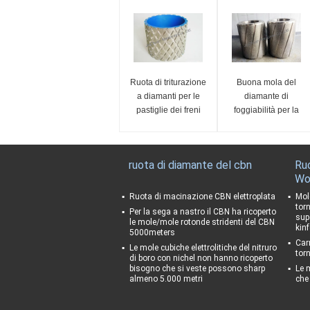
Ruota di triturazione
Buona mola del
a diamanti per le
diamante di
pastiglie dei freni
foggiabilità per la
sabbia di servizio 60
dell'OEM dei
cuscinetti di freno
ruota di diamante del cbn
Ru
Wo
Ruota di macinazione CBN elettroplata
Mol
tor
Per la sega a nastro il CBN ha ricoperto
supe
le mole/mole rotonde stridenti del CBN
kinf
5000meters
Car
Le mole cubiche elettrolitiche del nitruro
torn
di boro con nichel non hanno ricoperto
bisogno che si veste possono sharp
Le 
almeno 5.000 metri
che