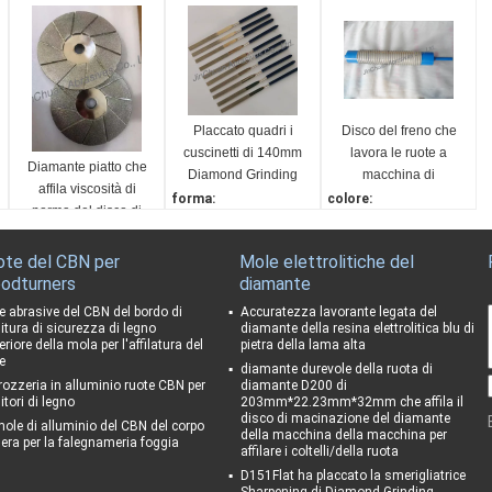
Placcato quadri i
Disco del freno che
cuscinetti di 140mm
lavora le ruote a
Diamante piatto che
Diamond Grinding
macchina di
affila viscosità di
Wheel For Brake
diamante nero,
forma:
colore:
norma del disco di
tamponi a cuscinetti
Quadrato
verde
macinazione
per lucidare del
Abrasivo:
Materiale:
diamante/della ruota
ote del CBN per
Mole elettrolitiche del
diamante
diamante o CBN
diamante
odturners
diamante
dell'ingranaggio
Viscosità:
imballaggio:
Può essere personalizz
scatola
e abrasive del CBN del bordo di
Accuratezza lavorante legata del
nitura di sicurezza di legno
diamante della resina elettrolitica blu di
ato
Peso:
riore della mola per l'affilatura del
pietra della lama alta
PROCESSO:
66kg
e
diamante durevole della ruota di
Elettrolitico
rozzeria in alluminio ruote CBN per
diamante D200 di
itori di legno
203mm*22.23mm*32mm che affila il
disco di macinazione del diamante
mole di alluminio del CBN del corpo
della macchina della macchina per
 era per la falegnameria foggia
affilare i coltelli/della ruota
D151Flat ha placcato la smerigliatrice
Sharpening di Diamond Grinding