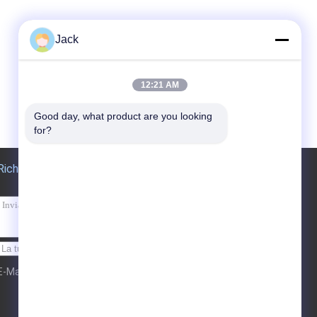
Jack
12:21 AM
Good day, what product are you looking 
for?
Richiedere un preventivo
Inviare
E-Mail
Mappa del sito
| Sito mobile
|